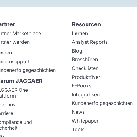
artner
Resourcen
rtner Marketplace
Lernen
rtner werden
Analyst Reports
Blog
unden
Broschüren
undensupport
Checklisten
ndenerfolgsgeschichten
Produktflyer
arum JAGGAER
E-Books
AGGAER One
Infografiken
attform
Kundenerfolgsgeschichten
er uns
News
rriere
Whitepaper
ompliance und
cherheit
Tools
SG