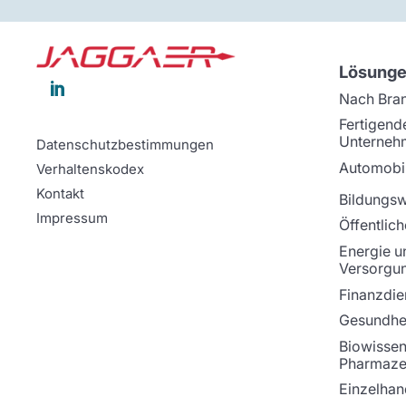
Lösung

Nach Bra
Fertigend
Unterneh
Datenschutzbestimmungen
Automobil
Verhaltenskodex
Kontakt
Bildungs
Impressum
Öffentlich
Energie u
Versorgu
Finanzdie
Gesundhei
Biowissen
Pharmaze
Einzelhan