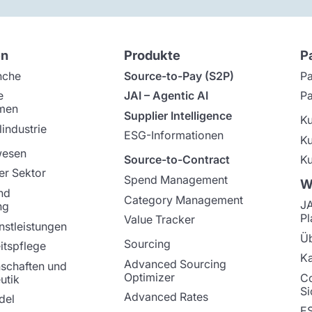
en
Produkte
P
nche
Source-to-Pay (S2P)
Pa
e
JAI – Agentic AI
Pa
men
Supplier Intelligence
K
industrie
ESG-Informationen
K
wesen
Source-to-Contract
Ku
er Sektor
Spend Management
W
nd
Category Management
J
ng
Pl
Value Tracker
nstleistungen
Üb
Sourcing
tspflege
Ka
Advanced Sourcing
schaften und
Optimizer
C
utik
Si
Advanced Rates
del
E