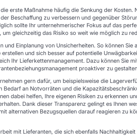
 die erste Maßnahme häufig die Senkung der Kosten. 
it der Beschaffung zu verbessern und gegenüber Störun
lich sollte Ihr unternehmerischer Fokus auf das perfe
 um gleichzeitig das Risiko so weit wie möglich zu re
on und Einplanung von Unsicherheiten. So können Sie
erstellen und sich besser auf potentielle Unwägbarkeit
eich Ihr Lieferkettenmanagement. Dazu können Sie mit
rantenbeziehungsmanagement proaktiver zu gestalten
ehmen gern dafür, um beispielsweise die Lagerverfügb
n Bedarf an Notvorräten und die Kapazitätsbeschränku
 dabei helfen, Ihre eigenen Risiken zu erkennen und e
zu erhalten. Dank dieser Transparenz gelingt es Ihnen w
l mit alternativen Bezugsquellen darauf reagieren zu 
rbeit mit Lieferanten, die sich ebenfalls Nachhaltigkei