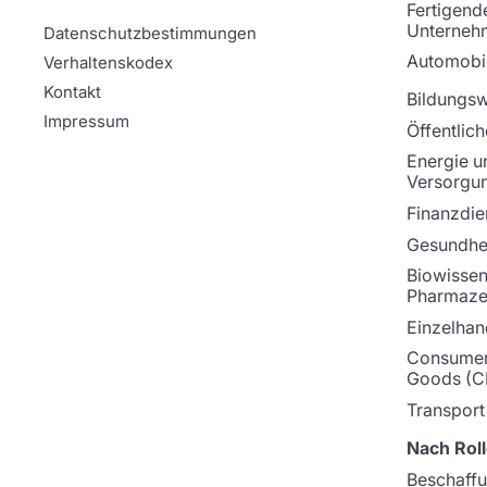
Fertigend
Unterneh
Datenschutzbestimmungen
Automobil
Verhaltenskodex
Kontakt
Bildungs
Impressum
Öffentlich
Energie u
Versorgu
Finanzdie
Gesundhei
Biowissen
Pharmaze
Einzelhan
Consumer
Goods (C
Transport
Nach Roll
Beschaff