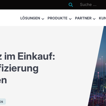

LÖSUNGEN
PRODUKTE
PARTNER
KU
z im Einkauf:
fizierung
en
cs