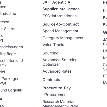
e
JAI – Agentic AI
Pa
men
Supplier Intelligence
K
industrie
ESG-Informationen
K
wesen
Source-to-Contract
Ku
er Sektor
Spend Management
W
nd
Category Management
J
ng
Pl
Value Tracker
nstleistungen
Üb
Sourcing
tspflege
Ka
Advanced Sourcing
schaften und
Optimizer
C
utik
Si
Advanced Rates
del
E
 Packaged
Contracts
Ma
PG)
Procure-to-Pay
 und Logistik
eProcurement
e
Research Material
ung
Management – RMM