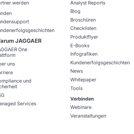
rtner werden
Analyst Reports
Blog
unden
Broschüren
undensupport
Checklisten
ndenerfolgsgeschichten
Produktflyer
arum JAGGAER
E-Books
AGGAER One
Infografiken
attform
Kundenerfolgsgeschichten
er uns
News
rriere
Whitepaper
ompliance und
cherheit
Tools
SG
Verbinden
naged Services
Webinare
Veranstaltungen