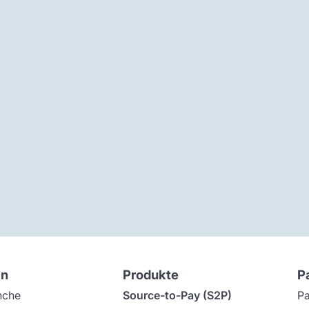
en
Produkte
P
nche
Source-to-Pay (S2P)
Pa