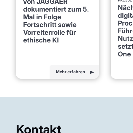
von JAGGAER
PRESSE
Näch
dokumentiert zum 5.
digi
Mal in Folge
Proc
Fortschritt sowie
Führ
Vorreiterrolle für
Nutz
ethische KI
setz
One
Mehr erfahren
Kontakt