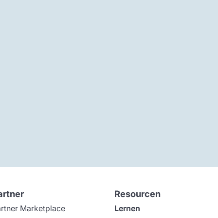
artner
Resourcen
rtner Marketplace
Lernen