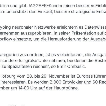
heblich und gibt JAGGAER-Kunden einen besseren Einblic
um unterstützt den Einkauf, bessere strategische Ents
otyping neuronaler Netzwerke erleichtern es Datenwiss
ternehmen auszuprobieren. In seiner Präsentation au
low einsetzte, um die Herausforderung der Ausgabenve
ategorien zuzuordnen, ist es viel einfacher, die Ausg
besondere für große Unternehmen, bei denen die Best
zu Spezialteilen reichen“, so Emir Ombasic.
Hofburg vom 28. bis 29. November ist Europas führende
 interessieren. Es werden 2.000 Entwickler und 60 Re
ember um 14:00 Uhr auf der Hauptbühne.