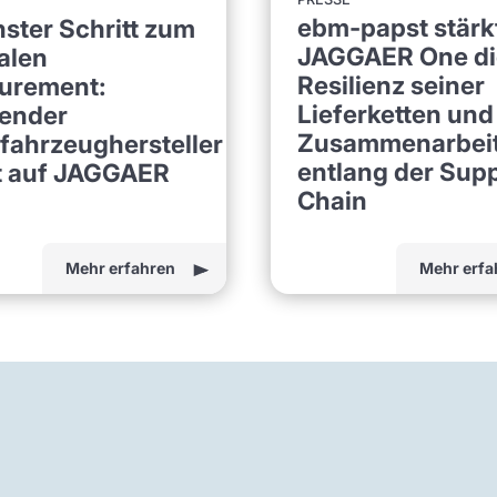
ebm-papst stärkt
ster Schritt zum
JAGGAER One di
talen
Resilienz seiner
urement:
Lieferketten und
ender
Zusammenarbei
fahrzeughersteller
entlang der Sup
t auf JAGGAER
Chain
Mehr erfahren
Mehr erfa