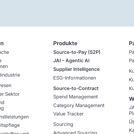
en
Produkte
P
nche
Source-to-Pay (S2P)
Pa
e
JAI – Agentic AI
Pa
men
Supplier Intelligence
K
industrie
ESG-Informationen
K
wesen
Source-to-Contract
Ku
er Sektor
Spend Management
W
nd
Category Management
J
ng
Pl
Value Tracker
nstleistungen
Üb
Sourcing
tspflege
Ka
Advanced Sourcing
schaften und