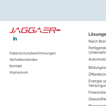
Lösung

Nach Bra
Fertigend
Unterneh
Datenschutzbestimmungen
Automobil
Verhaltenskodex
Kontakt
Bildungs
Impressum
Öffentlich
Energie u
Versorgu
Finanzdie
Gesundhei
Biowissen