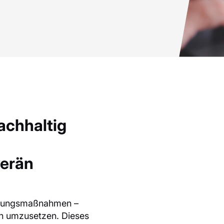
achhaltig
verän
nkungsmaßnahmen –
ich umzusetzen. Dieses