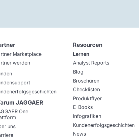
artner
Resourcen
rtner Marketplace
Lernen
rtner werden
Analyst Reports
Blog
unden
Broschüren
undensupport
Checklisten
ndenerfolgsgeschichten
Produktflyer
arum JAGGAER
E-Books
AGGAER One
Infografiken
attform
Kundenerfolgsgeschichten
er uns
News
rriere