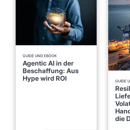
GUIDE UND EBOOK
Agentic AI in der
Beschaffung: Aus
Hype wird ROI
GUIDE 
Resi
Lief
Volat
Han
die 