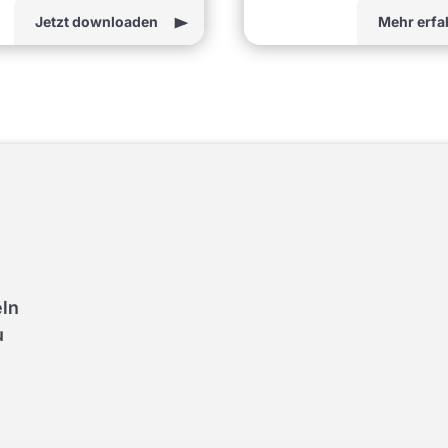
Jetzt downloaden
Mehr erfa
eln
u