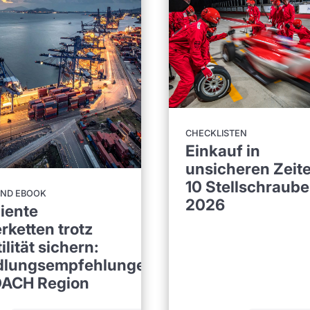
CHECKLISTEN
Einkauf in
unsicheren Zeite
10 Stellschraube
UND EBOOK
2026
liente
erketten trotz
ilität sichern:
dlungsempfehlungen
DACH Region