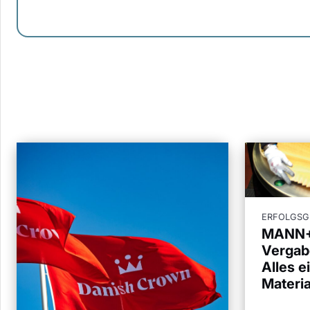
ERFOLGSG
MANN
Vergab
Alles e
Materi