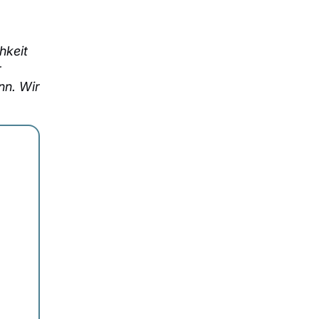
hkeit
r
nn. Wir