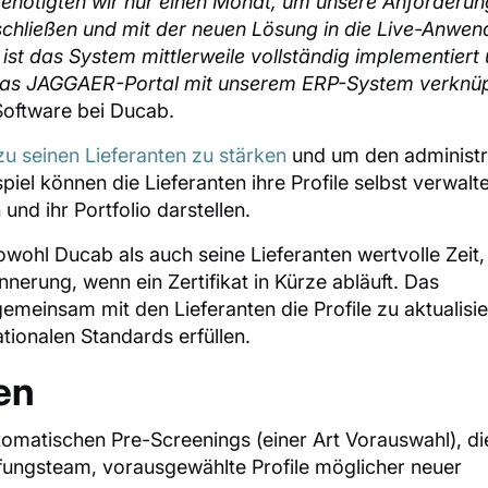
ötigten wir nur einen Monat, um unsere Anforderun
chließen und mit der neuen Lösung in die Live-Anwe
st das System mittlerweile vollständig implementiert
ir das JAGGAER-Portal mit unserem ERP-System verknü
oftware bei Ducab.
u seinen Lieferanten zu stärken
und um den administr
el können die Lieferanten ihre Profile selbst verwalt
 und ihr Portfolio darstellen.
wohl Ducab als auch seine Lieferanten wertvolle Zeit
erung, wenn ein Zertifikat in Kürze abläuft. Das
emeinsam mit den Lieferanten die Profile zu aktualisi
ationalen Standards erfüllen.
en
tomatischen Pre-Screenings (einer Art Vorauswahl), di
ungsteam, vorausgewählte Profile möglicher neuer