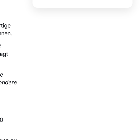
rtige
nnen.
t
sagt
ge
sondere
00