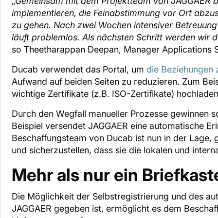
„
Gemeinsam mit dem Projektteam von JAGGAER ben
implementieren, die Feinabstimmung vor Ort abzus
zu gehen. Nach zwei Wochen intensiver Betreuung i
läuft problemlos. Als nächsten Schritt werden w
so Theetharappan Deepan, Manager Applications S
Ducab verwendet das Portal, um
die Beziehungen z
Aufwand auf beiden Seiten zu reduzieren. Zum Beispi
wichtige Zertifikate (z.B. ISO-Zertifikate) hochladen
Durch den Wegfall manueller Prozesse gewinnen so
Beispiel versendet JAGGAER eine automatische Erinn
Beschaffungsteam von Ducab ist nun in der Lage, g
und sicherzustellen, dass sie die lokalen und intern
Mehr als nur ein Briefkast
Die Möglichkeit der Selbstregistrierung und des au
JAGGAER gegeben ist, ermöglicht es dem Beschaff