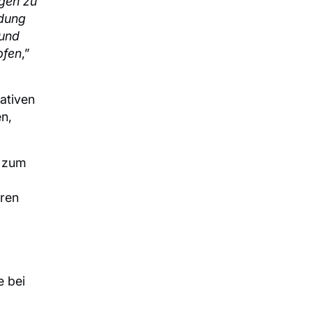
gen zu
ndung
 und
pfen
,”
ativen
en,
, zum
eren
e bei