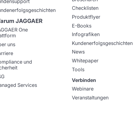
undensupport
Checklisten
ndenerfolgsgeschichten
Produktflyer
arum JAGGAER
E-Books
AGGAER One
Infografiken
attform
Kundenerfolgsgeschichten
er uns
News
rriere
Whitepaper
ompliance und
cherheit
Tools
SG
Verbinden
naged Services
Webinare
Veranstaltungen