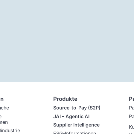
en
Produkte
P
nche
Source-to-Pay (S2P)
Pa
e
JAI – Agentic AI
Pa
men
Supplier Intelligence
K
industrie
ESG-Informationen