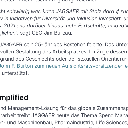
icht schwierig war, kann JAGGAER mit Stolz darauf z
n Initiativen für Diversität und Inklusion investiert, u
, 2021 und darüber hinaus mehr Fortschritte, Innovat
glichen
”, sagt CEO Jim Bureau.
 JAGGAER sein 25-jähriges Bestehen feierte. Das Unt
ktvollen Gestaltung des Arbeitsplatzes. Im Zuge dessen
ufgrund des Geschlechts oder der sexuellen Orientieru
John F. Burton zum neuen Aufsichtsratsvorsitzenden e
 unterstützt.
mplified
end Management-Lösung für das globale Zusammenspi
ierarbeit treibt JAGGAER heute das Thema Spend Mana
n- und Maschinenbau, Pharmaindustrie, Life Sciences,