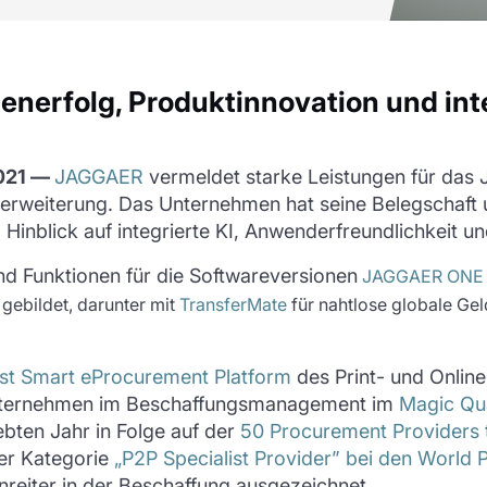
denerfolg, Produktinnovation und i
2021 —
JAGGAER
vermeldet starke Leistungen für das 
rweiterung. Das Unternehmen hat seine Belegschaft u
m Hinblick auf integrierte KI, Anwenderfreundlichkeit 
 Funktionen für die Softwareversionen
JAGGAER ONE 
gebildet, darunter mit
TransferMate
für nahtlose globale Ge
st Smart eProcurement Platform
des Print- und Online
 Unternehmen im Beschaffungsmanagement im
Magic Qu
bten Jahr in Folge auf der
50 Procurement Providers
er Kategorie
„P2P Specialist Provider” bei den Worl
nreiter in der Beschaffung ausgezeichnet.