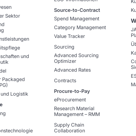
K
wesen
Source-to-Contract
Ku
er Sektor
Spend Management
W
nd
Category Management
J
ng
Pl
Value Tracker
nstleistungen
Üb
Sourcing
tspflege
Ka
Advanced Sourcing
schaften und
Optimizer
C
utik
Si
Advanced Rates
del
E
 Packaged
Contracts
Ma
PG)
Procure-to-Pay
 und Logistik
eProcurement
e
Research Material
ung
Management – RMM
Supply Chain
onstechnologie
Collaboration