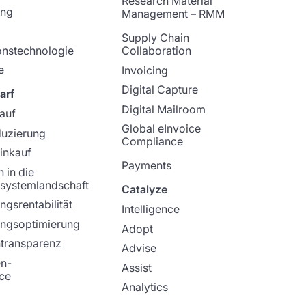
Research Material
ung
Management – RMM
Supply Chain
onstechnologie
Collaboration
e
Invoicing
Digital Capture
arf
Digital Mailroom
kauf
Global eInvoice
duzierung
Compliance
Einkauf
Payments
n in die
systemlandschaft
Catalyze
ngsrentabilität
Intelligence
ungsoptimierung
Adopt
transparenz
Advise
en-
Assist
ce
Analytics