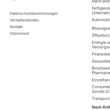
Nach Bra
Fertigend
Unterneh
Datenschutzbestimmungen
Automobil
Verhaltenskodex
Kontakt
Bildungs
Impressum
Öffentlich
Energie u
Versorgu
Finanzdie
Gesundhei
Biowissen
Pharmaze
Einzelhan
Consumer
Goods (C
Transport
Nach Roll