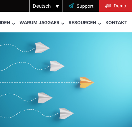
Deutsch

Demo
Support
NDEN
WARUM JAGGAER
RESOURCEN
KONTAKT