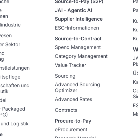
nche
Source-to-Pay (S2P)
Pa
e
JAI – Agentic AI
Pa
men
Supplier Intelligence
K
industrie
ESG-Informationen
K
wesen
Source-to-Contract
Ku
er Sektor
Spend Management
W
nd
Category Management
J
ng
Pl
Value Tracker
nstleistungen
Üb
Sourcing
tspflege
Ka
Advanced Sourcing
schaften und
Optimizer
C
utik
Si
Advanced Rates
del
E
 Packaged
Contracts
Ma
PG)
Procure-to-Pay
 und Logistik
eProcurement
e