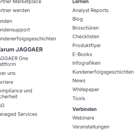
rtner Marketplace
Lernen
rtner werden
Analyst Reports
Blog
unden
Broschüren
undensupport
Checklisten
ndenerfolgsgeschichten
Produktflyer
arum JAGGAER
E-Books
AGGAER One
Infografiken
attform
Kundenerfolgsgeschichten
er uns
News
rriere
Whitepaper
ompliance und
cherheit
Tools
SG
Verbinden
naged Services
Webinare
Veranstaltungen