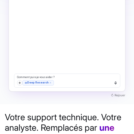
Terminé
Rejeté
Brouillon
Table
Grap
au
ue
Votre support technique. Votre
analyste. Remplacés par
une
Élevée