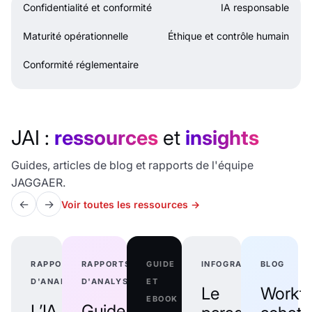
Confidentialité et conformité
IA responsable
Maturité opérationnelle
Éthique et contrôle humain
Conformité réglementaire
JAI :
ressources
et
insights
Guides, articles de blog et rapports de l'équipe
JAGGAER.
←
→
Voir toutes les ressources
→
RAPPORTS
RAPPORTS
GUIDE
INFOGRAPHIE
BLOG
D'ANALYSTES
D'ANALYSTES
ET
Le
Workf
EBOOK
L’IA
Guide