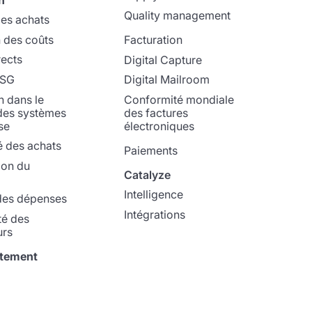
Quality management
les achats
 des coûts
Facturation
rects
Digital Capture
ESG
Digital Mailroom
n dans le
Conformité mondiale
des systèmes
des factures
se
électroniques
é des achats
Paiements
ion du
Catalyze
Intelligence
 des dépenses
Intégrations
té des
urs
rtement