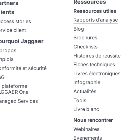
Ressources
artners
Ressources utiles
lients
Rapports d’analyse
ccess stories
Blog
rvice client
Brochures
ourquoi Jaggaer
Checklists
propos
Histoires de réussite
plois
Fiches techniques
nformité et sécurité
Livres électroniques
SG
Infographie
 plateforme
Actualités
AGGAER One
Tools
naged Services
Livre blanc
Nous rencontrer
Webinaires
Evénements