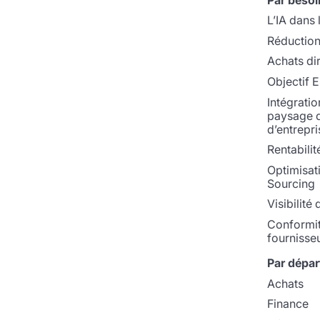
L’IA dans 
Réduction
Achats di
Objectif 
Intégratio
paysage 
d’entrepri
Rentabilit
Optimisat
Sourcing
Visibilité
Conformi
fournisse
Par dépa
Achats
Finance