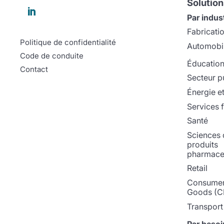
Solution

Par indus
Fabricati
Politique de confidentialité
Automobi
Code de conduite
Éducatio
Contact
Secteur p
Énergie et 
Services f
Santé
Sciences d
produits
pharmace
Retail
Consumer
Goods (C
Transport 
Par besoi