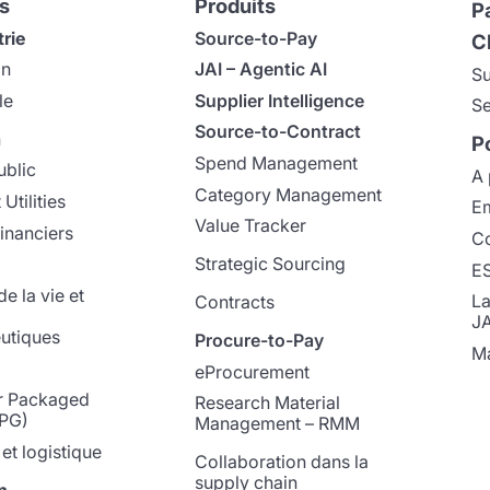
s
Produits
P
trie
Source-to-Pay
C
on
JAI – Agentic AI
Su
le
Supplier Intelligence
Se
Source-to-Contract
n
P
Spend Management
ublic
A 
Category Management
Utilities
Em
Value Tracker
inanciers
Co
Strategic Sourcing
E
e la vie et
La
Contracts
J
utiques
Procure-to-Pay
Ma
eProcurement
 Packaged
Research Material
PG)
Management – RMM
et logistique
Collaboration dans la
supply chain
n