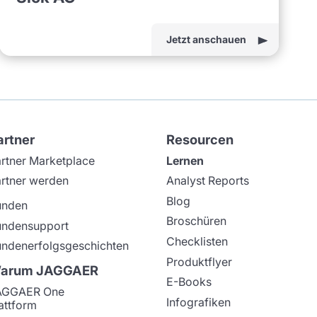
Jetzt anschauen
artner
Resourcen
rtner Marketplace
Lernen
rtner werden
Analyst Reports
Blog
unden
Broschüren
undensupport
Checklisten
ndenerfolgsgeschichten
Produktflyer
arum JAGGAER
E-Books
AGGAER One
Infografiken
attform