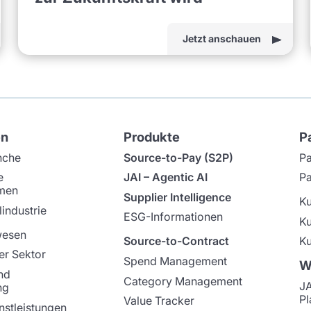
Jetzt anschauen
en
Produkte
P
nche
Source-to-Pay (S2P)
Pa
e
JAI – Agentic AI
Pa
men
Supplier Intelligence
K
industrie
ESG-Informationen
K
wesen
Source-to-Contract
Ku
er Sektor
Spend Management
W
nd
Category Management
J
ng
Pl
Value Tracker
nstleistungen