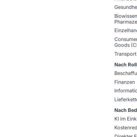
Gesundhei
Biowissen
Pharmaze
Einzelhan
Consumer
Goods (C
Transport
Nach Roll
Beschaff
Finanzen
Informati
Lieferkett
Nach Bed
KI im Ein
Kostenre
Direkter 