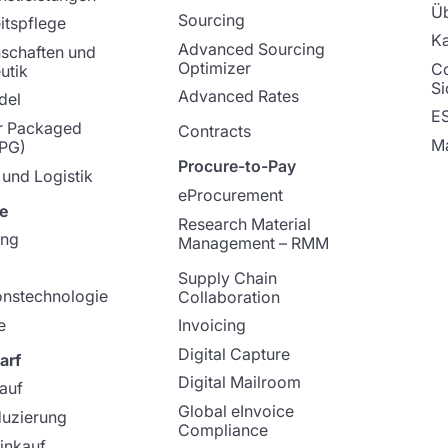
Üb
Sourcing
tspflege
Ka
Advanced Sourcing
schaften und
Optimizer
C
utik
Si
Advanced Rates
del
E
 Packaged
Contracts
Ma
PG)
Procure-to-Pay
 und Logistik
eProcurement
e
Research Material
ung
Management – RMM
Supply Chain
onstechnologie
Collaboration
e
Invoicing
Digital Capture
arf
Digital Mailroom
kauf
Global eInvoice
duzierung
Compliance
Einkauf