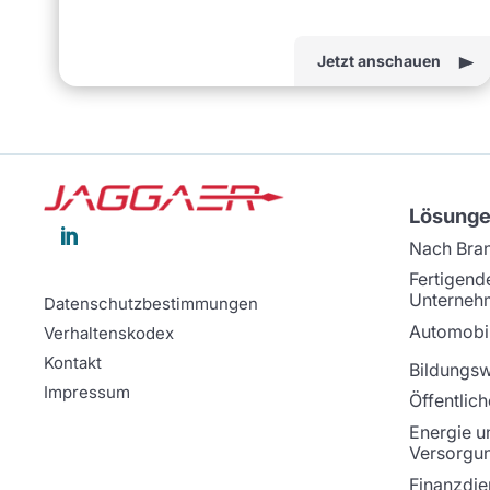
Jetzt anschauen
Lösung

Nach Bra
Fertigend
Unterneh
Datenschutzbestimmungen
Automobil
Verhaltenskodex
Kontakt
Bildungs
Impressum
Öffentlich
Energie u
Versorgu
Finanzdie