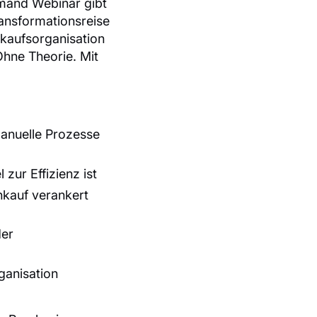
emand Webinar gibt
ransformationsreise
nkaufsorganisation
Ohne Theorie. Mit
anuelle Prozesse
ur Effizienz ist
nkauf verankert
der
ganisation