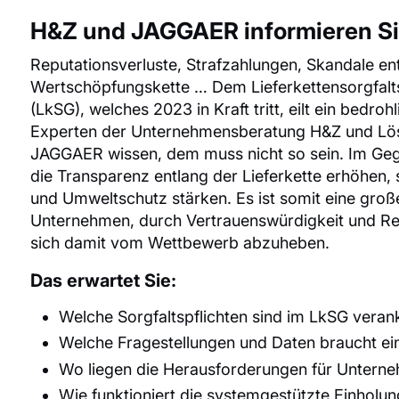
H&Z und JAGGAER informieren Si
Reputationsverluste, Strafzahlungen, Skandale en
Wertschöpfungskette … Dem Lieferkettensorgfalt
(LkSG), welches 2023 in Kraft tritt, eilt ein bedroh
Experten der Unternehmensberatung H&Z und Lö
JAGGAER wissen, dem muss nicht so sein. Im Gege
die Transparenz entlang der Lieferkette erhöhen
und Umweltschutz stärken. Es ist somit eine groß
Unternehmen, durch Vertrauenswürdigkeit und Res
sich damit vom Wettbewerb abzuheben.
Das erwartet Sie:
Welche Sorgfaltspflichten sind im LkSG veran
Welche Fragestellungen und Daten braucht ei
Wo liegen die Herausforderungen für Unterne
Wie funktioniert die systemgestützte Einholun