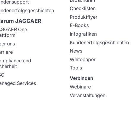
undensupport
Checklisten
ndenerfolgsgeschichten
Produktflyer
arum JAGGAER
E-Books
AGGAER One
Infografiken
attform
Kundenerfolgsgeschichten
er uns
News
rriere
Whitepaper
ompliance und
cherheit
Tools
SG
Verbinden
naged Services
Webinare
Veranstaltungen