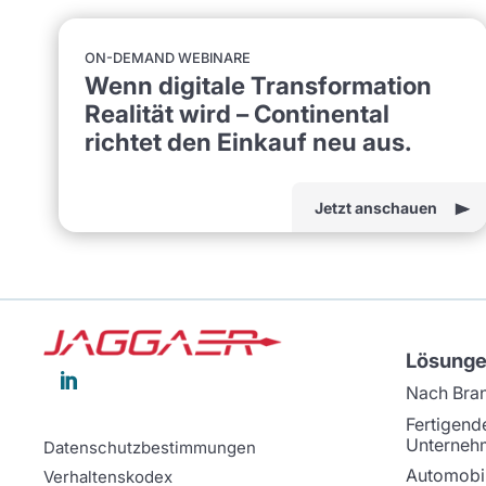
ON-DEMAND WEBINARE
Wenn digitale Transformation
Realität wird – Continental
richtet den Einkauf neu aus.
Jetzt anschauen
Lösung

Nach Bra
Fertigend
Unterneh
Datenschutzbestimmungen
Automobil
Verhaltenskodex