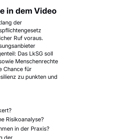
e in dem Video
tlang der
spflichtengesetz
licher Ruf voraus.
sungsanbieter
nteil: Das LkSG soll
, sowie Menschenrechte
e Chance für
ilienz zu punkten und
kert?
ne Risikoanalyse?
hmen in der Praxis?
g der