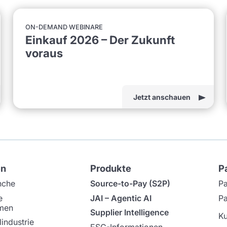
ON-DEMAND WEBINARE
Einkauf 2026 – Der Zukunft
voraus
Jetzt anschauen
en
Produkte
P
nche
Source-to-Pay (S2P)
Pa
e
JAI – Agentic AI
Pa
men
Supplier Intelligence
K
industrie
ESG-Informationen