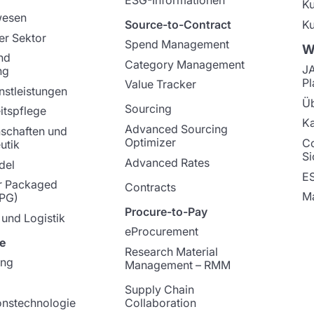
K
wesen
Source-to-Contract
Ku
er Sektor
Spend Management
W
nd
Category Management
J
ng
Pl
Value Tracker
nstleistungen
Üb
Sourcing
tspflege
Ka
Advanced Sourcing
schaften und
Optimizer
C
utik
Si
Advanced Rates
del
E
 Packaged
Contracts
Ma
PG)
Procure-to-Pay
 und Logistik
eProcurement
e
Research Material
ung
Management – RMM
Supply Chain
onstechnologie
Collaboration