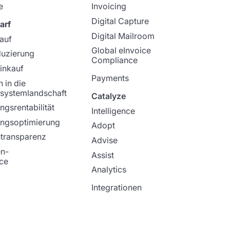
e
Invoicing
Digital Capture
arf
Digital Mailroom
kauf
Global eInvoice
duzierung
Compliance
Einkauf
Payments
n in die
systemlandschaft
Catalyze
ngsrentabilität
Intelligence
ungsoptimierung
Adopt
transparenz
Advise
en-
Assist
ce
Analytics
Integrationen