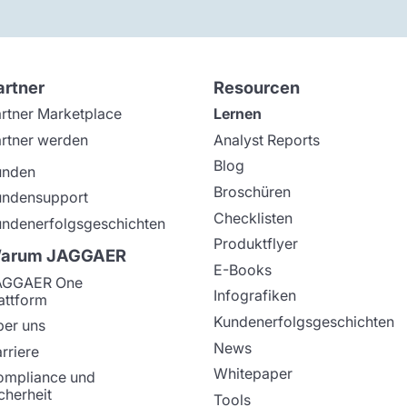
artner
Resourcen
rtner Marketplace
Lernen
rtner werden
Analyst Reports
Blog
unden
Broschüren
undensupport
Checklisten
ndenerfolgsgeschichten
Produktflyer
arum JAGGAER
E-Books
AGGAER One
Infografiken
attform
Kundenerfolgsgeschichten
er uns
News
rriere
Whitepaper
ompliance und
cherheit
Tools