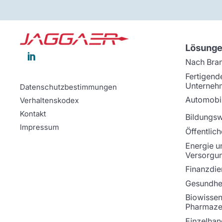
Lösung

Nach Bra
Fertigend
Unterneh
Datenschutzbestimmungen
Automobil
Verhaltenskodex
Kontakt
Bildungs
Impressum
Öffentlich
Energie u
Versorgu
Finanzdie
Gesundhei
Biowissen
Pharmaze
Einzelhan