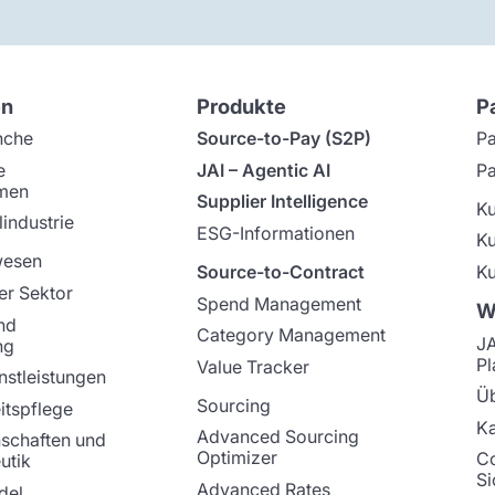
en
Produkte
P
nche
Source-to-Pay (S2P)
Pa
e
JAI – Agentic AI
Pa
men
Supplier Intelligence
K
industrie
ESG-Informationen
K
wesen
Source-to-Contract
Ku
er Sektor
Spend Management
W
nd
Category Management
J
ng
Pl
Value Tracker
nstleistungen
Üb
Sourcing
tspflege
Ka
Advanced Sourcing
schaften und
Optimizer
C
utik
Si
Advanced Rates
del