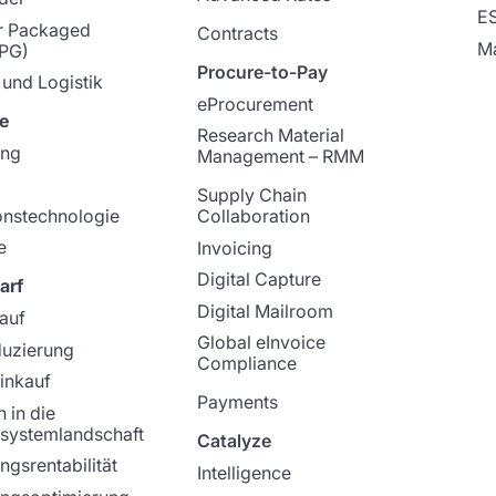
E
 Packaged
Contracts
Ma
PG)
Procure-to-Pay
 und Logistik
eProcurement
e
Research Material
ung
Management – RMM
Supply Chain
onstechnologie
Collaboration
e
Invoicing
Digital Capture
arf
Digital Mailroom
kauf
Global eInvoice
duzierung
Compliance
Einkauf
Payments
n in die
systemlandschaft
Catalyze
ngsrentabilität
Intelligence