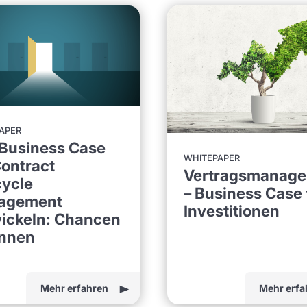
APER
Business Case
WHITEPAPER
Contract
Vertragsmanag
cycle
– Business Case 
agement
Investitionen
ickeln: Chancen
nnen
Mehr erfahren
Mehr erfa