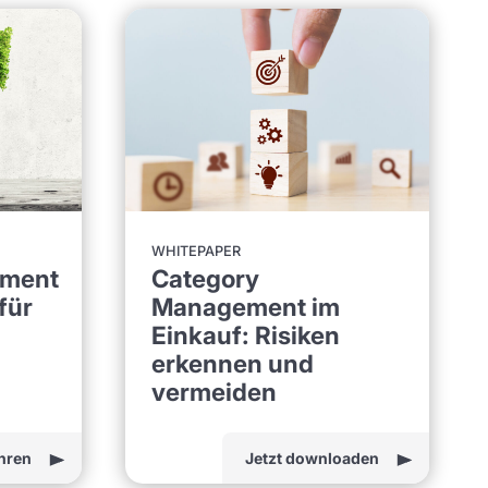
WHITEPAPER
ement
Category
für
Management im
Einkauf: Risiken
erkennen und
vermeiden
hren
Jetzt downloaden