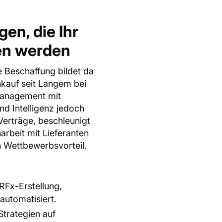
n, die Ihr
en werden
 Beschaffung bildet da
nkauf seit Langem bei
management mit
nd Intelligenz jedoch
t Verträge, beschleunigt
rbeit mit Lieferanten
n Wettbewerbsvorteil.
RFx-Erstellung,
utomatisiert.
trategien auf