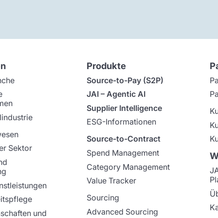
en
Produkte
P
nche
Source-to-Pay (S2P)
Pa
e
JAI – Agentic AI
Pa
men
Supplier Intelligence
K
industrie
ESG-Informationen
K
wesen
Source-to-Contract
Ku
er Sektor
Spend Management
W
nd
Category Management
J
ng
Pl
Value Tracker
nstleistungen
Üb
Sourcing
tspflege
Ka
Advanced Sourcing
schaften und