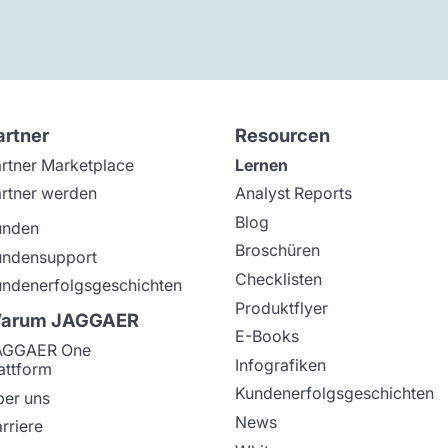
artner
Resourcen
rtner Marketplace
Lernen
rtner werden
Analyst Reports
Blog
unden
Broschüren
undensupport
Checklisten
ndenerfolgsgeschichten
Produktflyer
arum JAGGAER
E-Books
AGGAER One
Infografiken
attform
Kundenerfolgsgeschichten
er uns
News
rriere