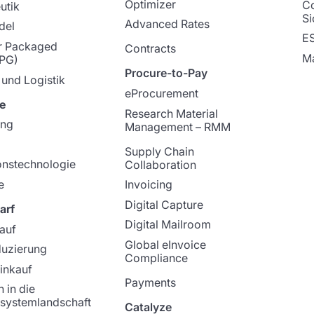
Optimizer
C
utik
Si
Advanced Rates
del
E
 Packaged
Contracts
Ma
PG)
Procure-to-Pay
 und Logistik
eProcurement
e
Research Material
ung
Management – RMM
Supply Chain
onstechnologie
Collaboration
e
Invoicing
Digital Capture
arf
Digital Mailroom
kauf
Global eInvoice
duzierung
Compliance
Einkauf
Payments
n in die
systemlandschaft
Catalyze