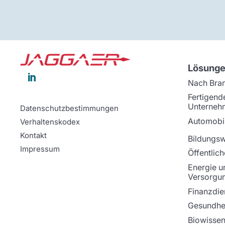
Lösung

Nach Bra
Fertigend
Unterneh
Datenschutzbestimmungen
Automobil
Verhaltenskodex
Kontakt
Bildungs
Impressum
Öffentlich
Energie u
Versorgu
Finanzdie
Gesundhei
Biowissen