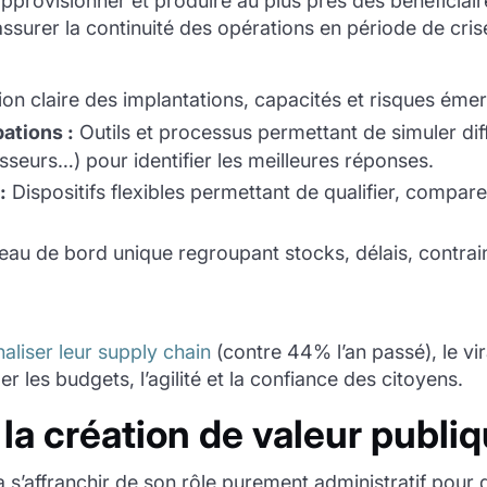
’approvisionner et produire au plus près des bénéficia
’assurer la continuité des opérations en période de cris
ion claire des implantations, capacités et risques ém
ations :
Outils et processus permettant de simuler dif
sseurs…) pour identifier les meilleures réponses.
:
Dispositifs flexibles permettant de qualifier, compar
eau de bord unique regroupant stocks, délais, contrain
aliser leur supply chain
(contre 44% l’an passé), le vira
 les budgets, l’agilité et la confiance des citoyens.
: la création de valeur publi
 s’affranchir de son rôle purement administratif pour d