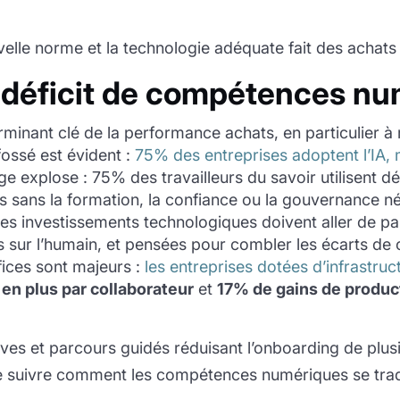
velle norme et la technologie adéquate fait des achats
e déficit de compétences n
minant clé de la performance achats, en particulier à 
ossé est évident :
75% des entreprises adoptent l’IA, 
ge explose : 75% des travailleurs du savoir utilisent d
ts sans la formation, la confiance ou la gouvernance né
les investissements technologiques doivent aller de p
es sur l’humain, et pensées pour combler les écarts d
fices sont majeurs :
les entreprises dotées d’infrastru
 en plus par collaborateur
et
17% de gains de product
tives et parcours guidés réduisant l’onboarding de plu
e suivre comment les compétences numériques se trad