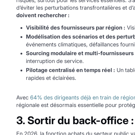
risques, surtout pour les services essentiels. S
d’éviter les perturbations transfrontalières et d
doivent rechercher :
Visibilité des fournisseurs par région :
Vis
Modélisation des scénarios et des perturb
événements climatiques, défaillances fourni
Sourcing modulaire et multi-fournisseurs 
interruption de service.
Pilotage centralisé en temps réel :
Un tabl
rapides et éclairées.
Avec
64% des dirigeants déjà en train de région
régionale est désormais essentielle pour protéger
3. Sortir du back-office 
En 2026, la fonction achats du secteur public va