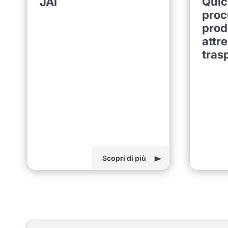
Quic
JAI
proc
prod
attre
tras
Scopri di più