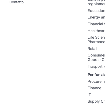
Contatto
regolame
Educatio
Energy and
Financial 
Healthcar
Life Scie
Pharmaceu
Retail
Consumer
Goods (C
Trasporti 
Per funzi
Procurem
Finance
IT
Supply Ch