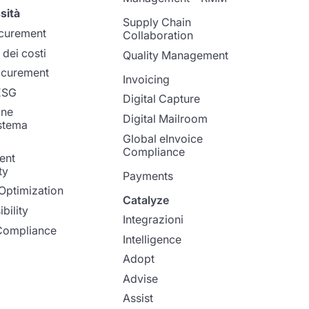
sità
Supply Chain
ocurement
Collaboration
dei costi
Quality Management
ocurement
Invoicing
 ESG
Digital Capture
one
Digital Mailroom
istema
Global eInvoice
Compliance
ent
ty
Payments
Optimization
Catalyze
bility
Integrazioni
Compliance
Intelligence
Adopt
Advise
Assist