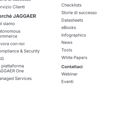
Checklists
rvizio Clienti
Storie di successo
erchè JAGGAER
Datasheets
i siamo
eBooks
utonomous
Infographics
ommerce
News
vora con noi
Tools
mpliance & Security
White Papers
SG
 piattaforma
Contattaci
AGGAER One
Webinar
naged Services
Eventi