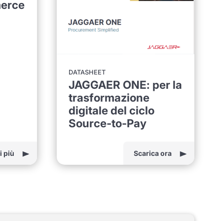
merce
DATASHEET
JAGGAER ONE: per la
trasformazione
digitale del ciclo
Source-to-Pay
i più
Scarica ora