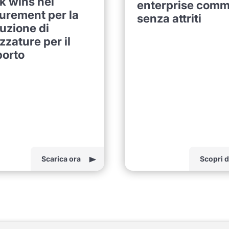
k wins nel
enterprise com
urement per la
senza attriti
uzione di
zzature per il
porto
Scarica ora
Scopri d