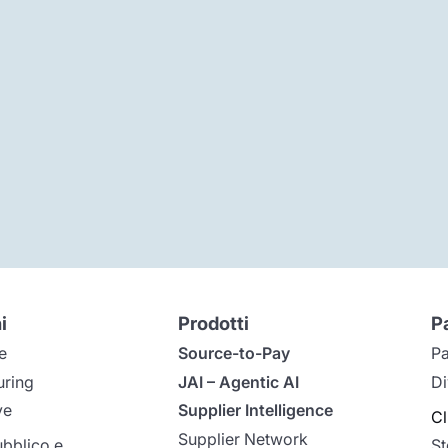
i
Prodotti
P
e
Source-to-Pay
Pa
uring
JAI – Agentic AI
Di
ve
Supplier Intelligence
Cl
Supplier Network
ubblico e
St