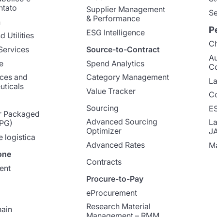
ntato
Supplier Management
Se
& Performance
n
P
ESG Intelligence
 Utilities
Ch
Services
Source-to-Contract
A
e
Spend Analytics
C
nces and
Category Management
La
ticals
Value Tracker
Co
Sourcing
E
 Packaged
Advanced Sourcing
La
PG)
Optimizer
J
e logistica
Advanced Rates
Ma
one
Contracts
ent
Procure-to-Pay
eProcurement
Research Material
ain
Management – RMM