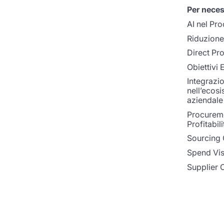
Per neces
AI nel Pr
Riduzione 
Direct Pr
Obiettivi
Integrazi
nell’ecos
aziendale
Procurem
Profitabili
Sourcing 
Spend Visi
Supplier 