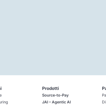
i
Prodotti
P
e
Source-to-Pay
Pa
uring
JAI – Agentic AI
Di