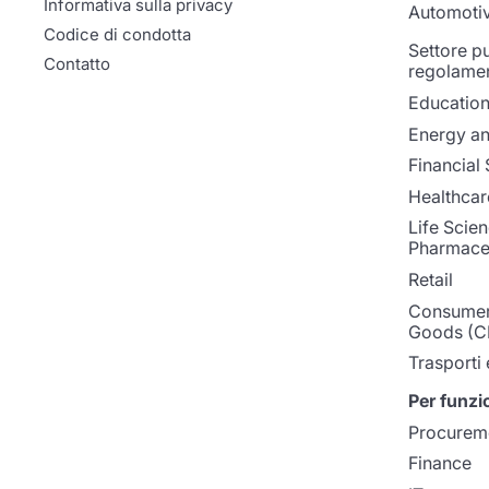
Informativa sulla privacy
Automoti
Codice di condotta
Settore p
Contatto
regolame
Educatio
Energy and
Financial 
Healthcar
Life Scie
Pharmaceu
Retail
Consumer
Goods (C
Trasporti 
Per funzi
Procurem
Finance