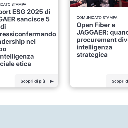
CATO STAMPA
eport ESG 2025 di
AER sancisce 5
COMUNICATO STAMPA
Open Fiber e
 di
JAGGAER: quando
ressiconfermando
procurement div
eadership nel
intelligenza
po
strategica
intelligenza
iciale etica
Scopri di più
Scopri d