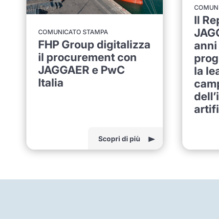
COMUNI
Il R
JAGG
COMUNICATO STAMPA
FHP Group digitalizza
anni
il procurement con
prog
JAGGAER e PwC
la l
Italia
cam
dell’
artif
Scopri di più