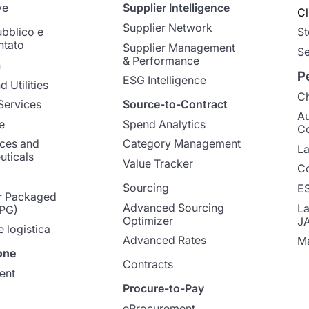
ve
Supplier Intelligence
Cl
Supplier Network
ubblico e
St
ntato
Supplier Management
Se
& Performance
n
P
ESG Intelligence
 Utilities
Ch
Services
Source-to-Contract
A
e
Spend Analytics
C
nces and
Category Management
La
ticals
Value Tracker
Co
Sourcing
E
 Packaged
Advanced Sourcing
La
PG)
Optimizer
J
e logistica
Advanced Rates
Ma
one
Contracts
ent
Procure-to-Pay
eProcurement