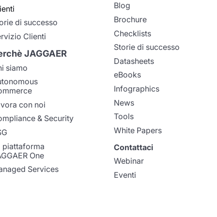
Blog
ienti
Brochure
orie di successo
Checklists
rvizio Clienti
Storie di successo
erchè JAGGAER
Datasheets
i siamo
eBooks
utonomous
Infographics
ommerce
News
vora con noi
Tools
mpliance & Security
White Papers
SG
 piattaforma
Contattaci
AGGAER One
Webinar
naged Services
Eventi