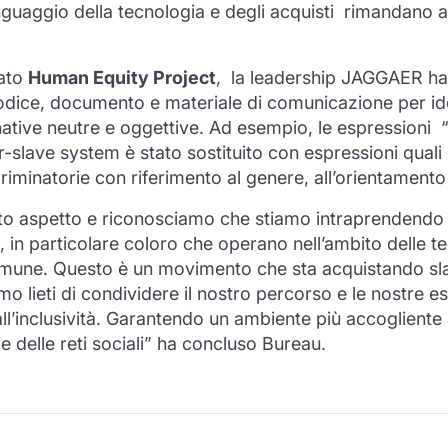
linguaggio della tecnologia e degli acquisti rimandano 
nato
Human Equity Project
, la leadership JAGGAER ha 
dice, documento e materiale di comunicazione per iden
ative neutre e oggettive. Ad esempio, le espressioni “bl
ter-slave system è stato sostituito con espressioni qua
minatorie con riferimento al genere, all’orientamento s
to aspetto e riconosciamo che stiamo intraprendendo u
o, in particolare coloro che operano nell’ambito delle t
mune. Questo è un movimento che sta acquistando slan
o lieti di condividere il nostro percorso e le nostre 
l’inclusività. Garantendo un ambiente più accogliente 
 e delle reti sociali” ha concluso Bureau.