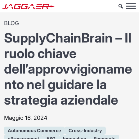
BLOG
SupplyChainBrain – Il
ruolo chiave
dell’approvvigioname
nto nel guidare la
strategia aziendale
Maggio 16, 2024
Autonomous Commerce
Cross-Industry
eProcurement
ESG
Innovation
Payments