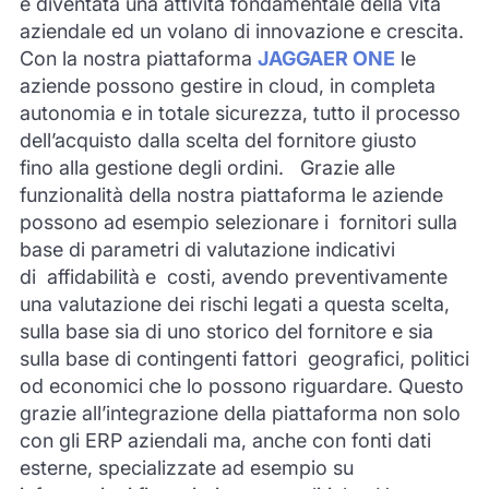
è
diventata
una attività fondamentale della vita
aziendale ed un volano di innovazione e crescita.
Con la nostra piattaforma
JAGGAER ONE
le
aziende possono gestire in cloud,
i
n completa
autonomia e in totale sicurezza
,
tutto il processo
dell’acquisto dalla scelta del fornitore giusto
fino
alla
gestione degli ordini.
G
razie all
e
funzionalità della
nostra piattaforma
le aziende
possono ad esempio selezionare
i fornitori
sulla
base di parametri di valutazione
indicativi
di
affidabilità
e
costi, avendo preventivamente
una valutazione dei rischi legati a questa scelta,
sulla base sia di uno storico del fornitore e sia
sulla base di contingenti
fattori
geografici, politici
od economici che lo possono riguardare.
Questo
grazie all’integrazione della piattaforma
non solo
con gli ERP aziendali ma, anche con fonti dati
esterne, specializzate ad esempio su