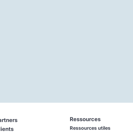
Ressources
artners
Ressources utiles
lients