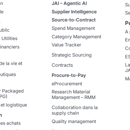
on
JAI – Agentic AI
Su
le
Supplier Intelligence
Se
Source-to-Contract
n
P
Spend Management
ublic
A 
Category Management
Utilities
Em
Value Tracker
inanciers
Co
Strategic Sourcing
E
e la vie et
La
Contracts
J
utiques
Procure-to-Pay
Ma
eProcurement
 Packaged
Research Material
PG)
Management – RMM
et logistique
Collaboration dans la
supply chain
n
Quality management
les achats