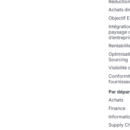
Réduction
Achats di
Objectif 
Intégratio
paysage 
d’entrepri
Rentabilit
Optimisat
Sourcing
Visibilité
Conformi
fournisse
Par dépa
Achats
Finance
Informati
Supply Ch