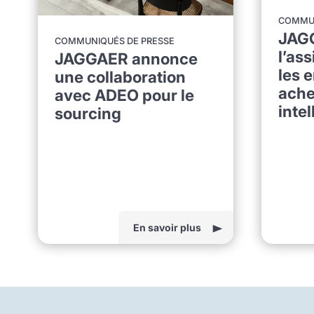
COMMUN
JAGG
COMMUNIQUÉS DE PRESSE
l’ass
JAGGAER annonce
les 
une collaboration
ache
avec ADEO pour le
inte
sourcing
En savoir plus