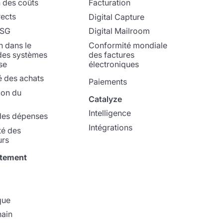
 des coûts
Facturation
rects
Digital Capture
ESG
Digital Mailroom
n dans le
Conformité mondiale
des systèmes
des factures
se
électroniques
é des achats
Paiements
ion du
Catalyze
Intelligence
 des dépenses
Intégrations
té des
urs
rtement
que
ain