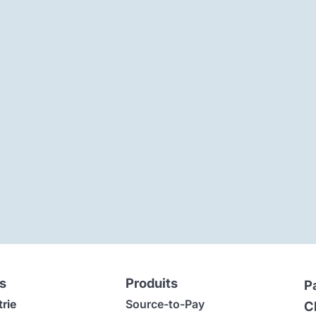
s
Produits
P
trie
Source-to-Pay
C