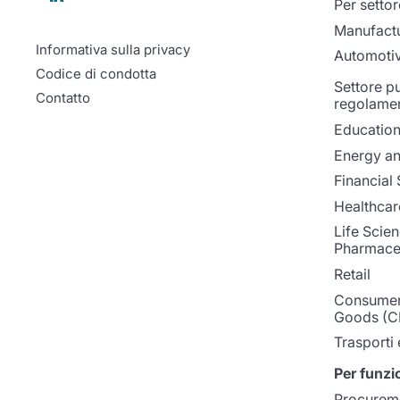
Per settor
Manufact
Informativa sulla privacy
Automoti
Codice di condotta
Settore p
Contatto
regolame
Educatio
Energy and
Financial 
Healthcar
Life Scie
Pharmaceu
Retail
Consumer
Goods (C
Trasporti 
Per funzi
Procurem