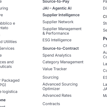
e
Source-to-Pay
Pa
uring
JAI – Agentic AI
Di
ve
Supplier Intelligence
Cl
Supplier Network
ubblico e
St
ntato
Supplier Management
Se
& Performance
n
P
ESG Intelligence
 Utilities
Ch
Services
Source-to-Contract
A
e
Spend Analytics
C
nces and
Category Management
La
ticals
Value Tracker
Co
Sourcing
E
 Packaged
Advanced Sourcing
La
PG)
Optimizer
J
e logistica
Advanced Rates
Ma
one
Contracts
ent