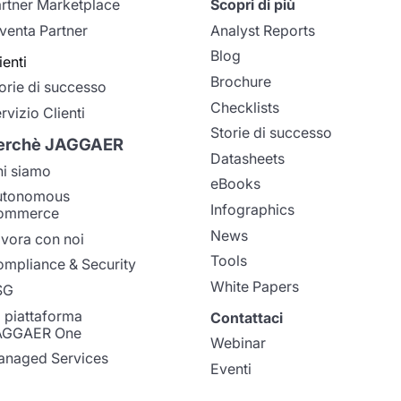
rtner Marketplace
Scopri di più
venta Partner
Analyst Reports
Blog
ienti
Brochure
orie di successo
Checklists
rvizio Clienti
Storie di successo
erchè JAGGAER
Datasheets
i siamo
eBooks
utonomous
Infographics
ommerce
News
vora con noi
Tools
mpliance & Security
White Papers
SG
 piattaforma
Contattaci
AGGAER One
Webinar
naged Services
Eventi