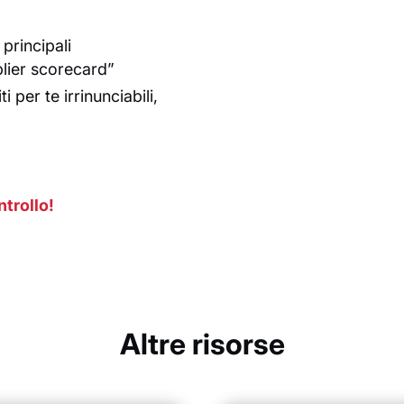
principali
plier scorecard”
i per te irrinunciabili,
ntrollo!
Altre risorse