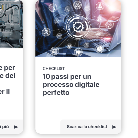
e per
CHECKLIST
e del
10 passi per un
processo digitale
r il
perfetto
i più
Scarica la checklist