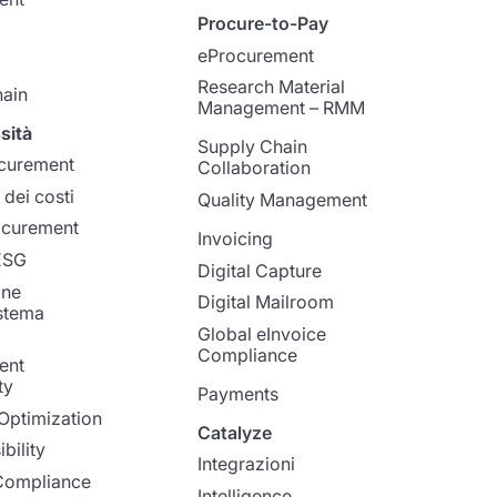
Procure-to-Pay
eProcurement
Research Material
ain
Management – RMM
sità
Supply Chain
ocurement
Collaboration
dei costi
Quality Management
ocurement
Invoicing
 ESG
Digital Capture
one
Digital Mailroom
istema
Global eInvoice
Compliance
ent
ty
Payments
Optimization
Catalyze
bility
Integrazioni
Compliance
Intelligence