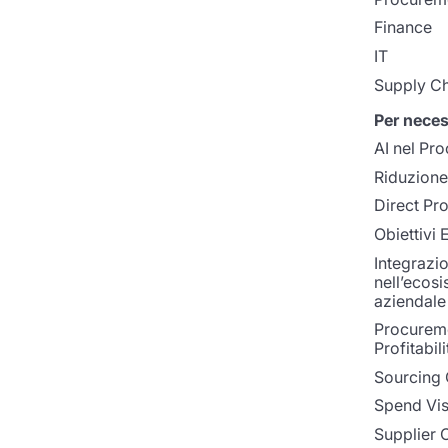
Finance
IT
Supply Ch
Per neces
AI nel Pr
Riduzione 
Direct Pr
Obiettivi
Integrazi
nell’ecos
aziendale
Procurem
Profitabili
Sourcing 
Spend Visi
Supplier 