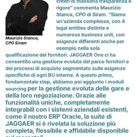
criteri di massima trasparenza e
rigore” commenta
Maurizio
Stanca
,
CPO
di
Siram
. “Siamo
un’azienda complessa, con 4
legal entities distinte e
numerose business unit, con
Maurizio Stanca,
esigenze differenti anche per
CPO Siram
esempio nella
sola
qualificazione dei fornitori.
JAGGAER One
ci ha
consentito una gestione evoluta del parco fornitori e
dei processi di acquisto segmentato sulle esigenze
specifiche di ogni BU interna. A questo primo,
fondamentale step, abbiamo poi aggiunto i moduli
per la gestione evoluta delle gare e
sourcing
della loro negoziazione. Grazie a
lle
funzionalità uniche, completamente
integrabili con i sistemi aziendali esistenti,
come il nostro ERP Oracle, la suite di
JAGGAER si è rivelata la soluzione più
completa, flessibile e affidabile disponibile