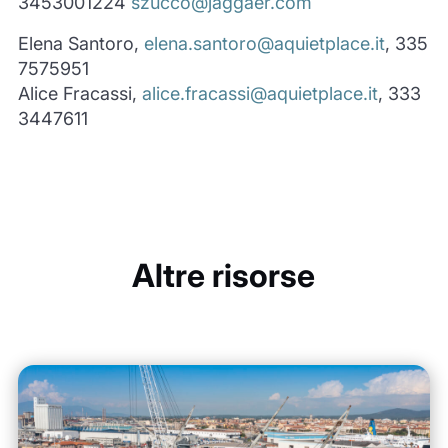
3453001224
szucco@jaggaer.com
Elena Santoro,
elena.santoro@aquietplace.it
, 335
7575951
Alice Fracassi,
alice.fracassi@aquietplace.it
, 333
3447611
Altre risorse