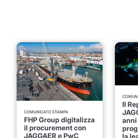
COMUNI
Il R
JAGG
COMUNICATO STAMPA
FHP Group digitalizza
anni
il procurement con
prog
JAGGAER e PwC
la l