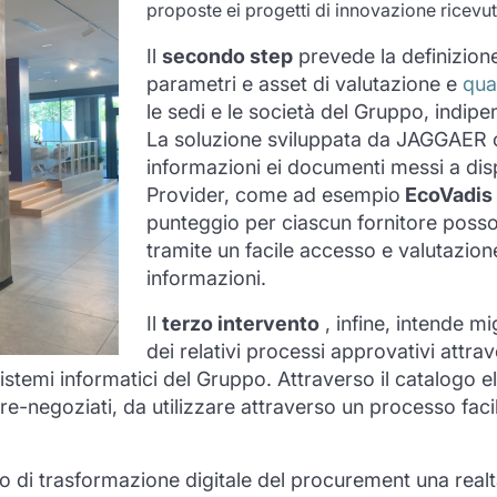
proposte ei progetti di innovazione ricevut
Il
secondo step
prevede la definizione
parametri e asset di valutazione e
qual
le sedi e le società del Gruppo, indip
La soluzione sviluppata da JAGGAER c
informazioni ei documenti messi a dispo
Provider, come ad esempio
EcoVadis s
punteggio per ciascun fornitore posson
tramite un facile accesso e valutazione
informazioni.
Il
terzo intervento
, infine, intende mi
dei relativi processi approvativi attr
istemi informatici del Gruppo. Attraverso il catalogo el
-negoziati, da utilizzare attraverso un processo facile
o di trasformazione digitale del procurement una rea