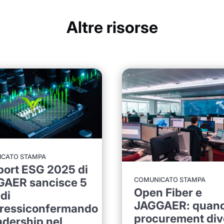
Altre risorse
CATO STAMPA
eport ESG 2025 di
AER sancisce 5
COMUNICATO STAMPA
Open Fiber e
 di
JAGGAER: quando
ressiconfermando
procurement div
eadership nel