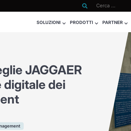

SOLUZIONI
PRODOTTI
PARTNER
ceglie JAGGAER
 digitale dei
ment
anagement