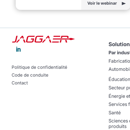
Voir le webinar
Solution

Par indus
Fabricati
Politique de confidentialité
Automobi
Code de conduite
Éducatio
Contact
Secteur p
Énergie et 
Services f
Santé
Sciences d
produits