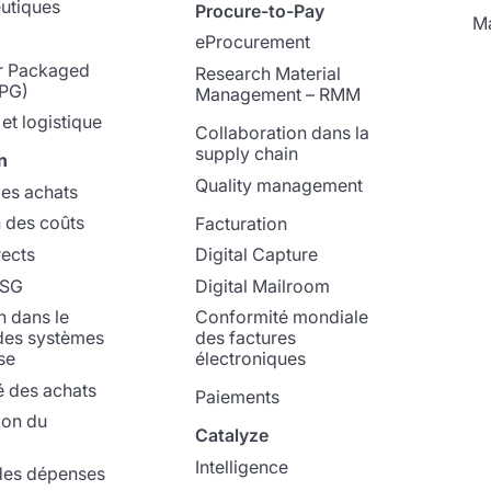
utiques
Procure-to-Pay
Ma
eProcurement
 Packaged
Research Material
PG)
Management – RMM
et logistique
Collaboration dans la
supply chain
n
Quality management
les achats
 des coûts
Facturation
rects
Digital Capture
ESG
Digital Mailroom
n dans le
Conformité mondiale
des systèmes
des factures
se
électroniques
é des achats
Paiements
ion du
Catalyze
Intelligence
 des dépenses