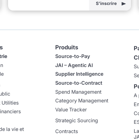
S'inscrire
s
Produits
P
trie
Source-to-Pay
C
on
JAI – Agentic AI
Su
le
Supplier Intelligence
Se
Source-to-Contract
n
P
Spend Management
ublic
A 
Category Management
Utilities
Em
Value Tracker
inanciers
Co
Strategic Sourcing
E
e la vie et
La
Contracts
J