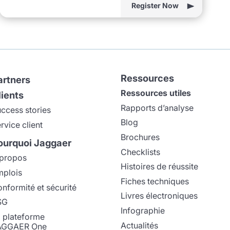
Register Now
Ressources
artners
Ressources utiles
lients
Rapports d’analyse
ccess stories
Blog
rvice client
Brochures
ourquoi Jaggaer
Checklists
propos
Histoires de réussite
plois
Fiches techniques
nformité et sécurité
Livres électroniques
SG
Infographie
 plateforme
Actualités
AGGAER One