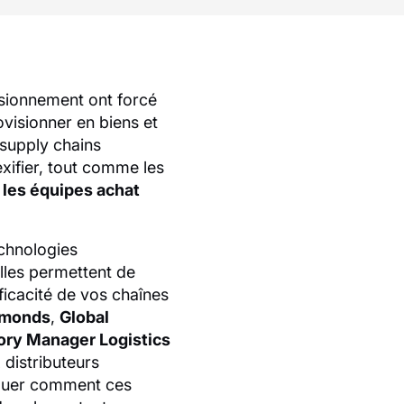
isionnement ont forcé
ovisionner en biens et
 supply chains
xifier, tout comme les
e les équipes achat
echnologies
lles permettent de
ficacité de vos chaînes
mmonds
,
Global
ory Manager Logistics
x distributeurs
iquer comment ces