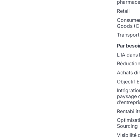
pharmace
Retail
Consumer
Goods (C
Transport 
Par besoi
L’IA dans 
Réduction
Achats di
Objectif 
Intégratio
paysage 
d’entrepri
Rentabilit
Optimisat
Sourcing
Visibilité