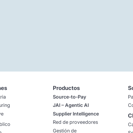
nes
Productos
S
ria
Source-to-Pay
Pa
uring
JAI – Agentic AI
Co
ve
Supplier Intelligence
C
Red de proveedores
blico
Ca
Gestión de
n
So