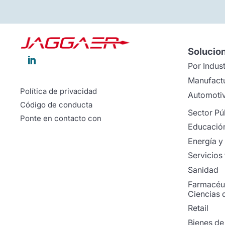
Solucio

Por Indust
Manufact
Política de privacidad
Automoti
Código de conducta
Sector Pú
Ponte en contacto con
Educació
Energía y 
Servicios 
Sanidad
Farmacéut
Ciencias d
Retail
Bienes d