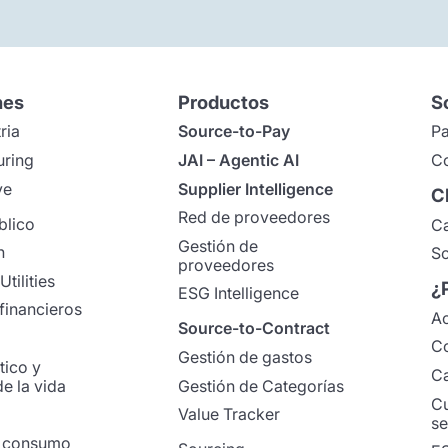
nes
Productos
S
ria
Source-to-Pay
Pa
uring
JAI – Agentic AI
Co
ve
Supplier Intelligence
C
Red de proveedores
blico
Ca
Gestión de
n
So
proveedores
Utilities
¿
ESG Intelligence
financieros
Ac
Source-to-Contract
C
Gestión de gastos
ico y
Ca
e la vida
Gestión de Categorías
Cu
Value Tracker
se
e consumo