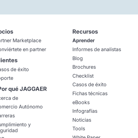
ocios
Recursos
rtner Marketplace
Aprender
nviértete en partner
Informes de analistas
Blog
lientes
Brochures
sos de éxito
Checklist
porte
Casos de éxito
Por qué JAGGAER
Fichas técnicas
erca de
eBooks
omercio Autónomo
Infografías
rreras
Noticias
mplimiento y
Tools
guridad
White Paper